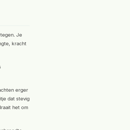
rtegen. Je
ngte, kracht
s
achten erger
je dat stevig
draait het om