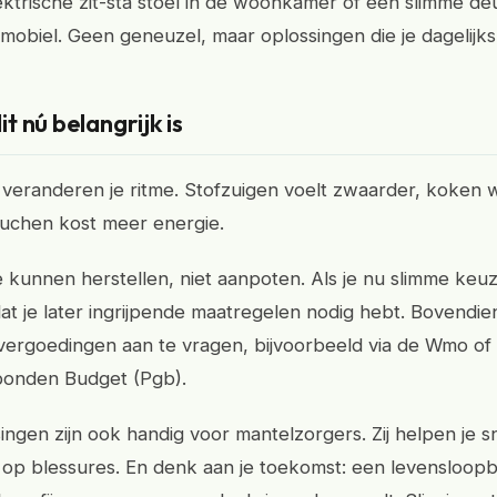
ektrische zit-sta stoel in de woonkamer of een slimme d
tmobiel. Geen geneuzel, maar oplossingen die je dagelijks 
 nú belangrijk is
veranderen je ritme. Stofzuigen voelt zwaarder, koken 
ouchen kost meer energie.
e kunnen herstellen, niet aanpoten. Als je nu slimme keu
at je later ingrijpende maatregelen nodig hebt. Bovendien
vergoedingen aan te vragen, bijvoorbeeld via de Wmo of
onden Budget (Pgb).
ingen zijn ook handig voor mantelzorgers. Zij helpen je s
o op blessures. En denk aan je toekomst: een levensloop