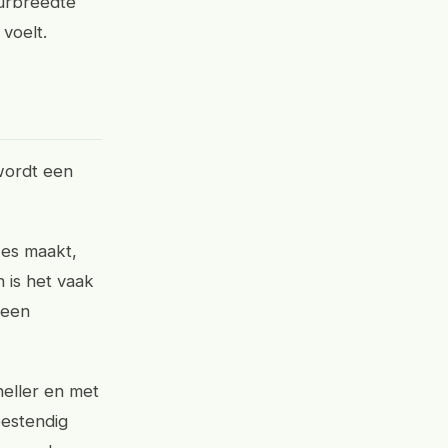
eurbreedte
voelt.
wordt een
zes maakt,
 is het vaak
 een
neller en met
bestendig