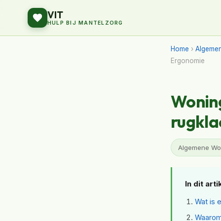
VIT
HULP BIJ MANTELZORG
Home
›
Algeme
Ergonomie
Wonin
rugkla
Algemene Won
In dit arti
Wat is
Waarom 