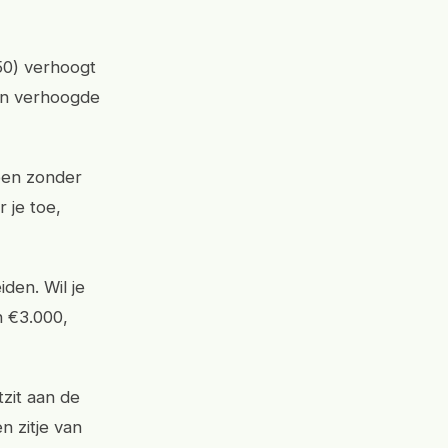
50) verhoogt
een verhoogde
open zonder
 je toe,
den. Wil je
n €3.000,
tzit aan de
n zitje van