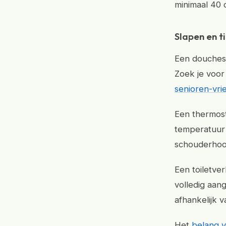
minimaal 40 
Slapen en ti
Een douchest
Zoek je voor
senioren-vri
Een thermost
temperatuur 
schouderhoog
Een toiletve
volledig aan
afhankelijk 
Het
belang 