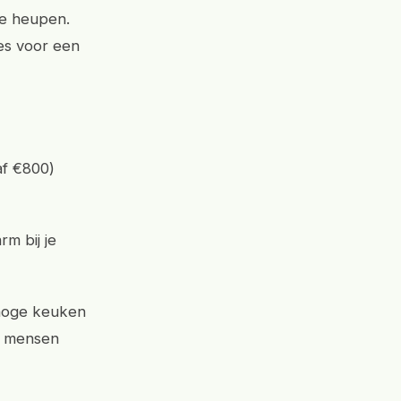
je heupen.
ies voor een
af €800)
m bij je
 hoge keuken
e mensen