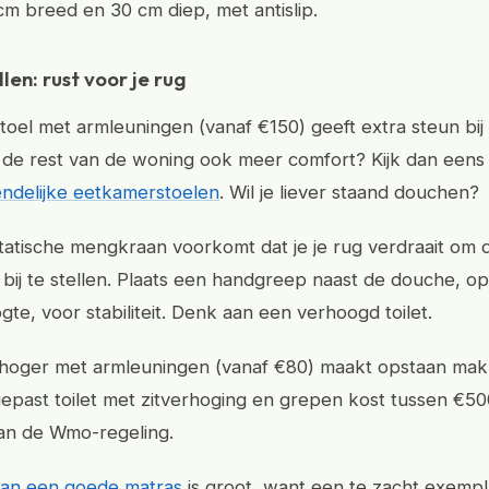
cm breed en 30 cm diep, met antislip.
llen: rust voor je rug
oel met armleuningen (vanaf €150) geeft extra steun bij
 de rest van de woning ook meer comfort? Kijk dan eens
endelijke eetkamerstoelen
. Wil je liever staand douchen?
atische mengkraan voorkomt dat je je rug verdraait om 
bij te stellen. Plaats een handgreep naast de douche, op
te, voor stabiliteit. Denk aan een verhoogd toilet.
rhoger met armleuningen (vanaf €80) maakt opstaan makk
gepast toilet met zitverhoging en grepen kost tussen €5
van de Wmo-regeling.
van een goede matras
is groot, want een te zacht exempl