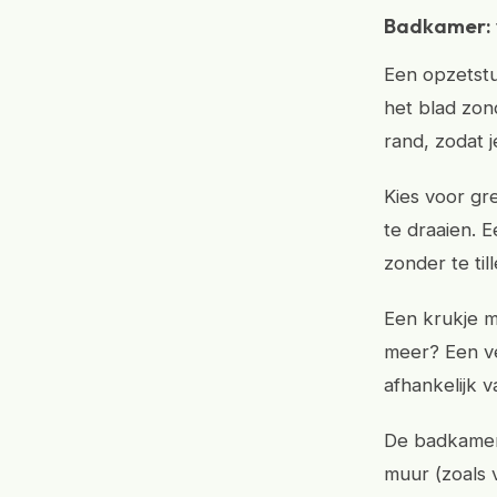
Badkamer: v
Een opzetstu
het blad zon
rand, zodat j
Kies voor gre
te draaien. 
zonder te ti
Een krukje me
meer? Een ve
afhankelijk 
De badkamer 
muur (zoals 