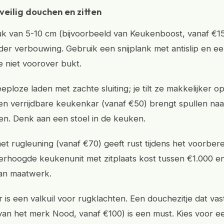
eilig douchen en zitten
k van 5-10 cm (bijvoorbeeld van Keukenboost, vanaf €1
der verbouwing. Gebruik een snijplank met antislip en 
e niet voorover bukt.
eploze laden met zachte sluiting; je tilt ze makkelijker 
Een verrijdbare keukenkar (vanaf €50) brengt spullen naar
llen. Denk aan een stoel in de keuken.
t rugleuning (vanaf €70) geeft rust tijdens het voorberei
rhoogde keukenunit met zitplaats kost tussen €1.000 e
van maatwerk.
is een valkuil voor rugklachten. Een douchezitje dat vas
van het merk Nood, vanaf €100) is een must. Kies voor ee