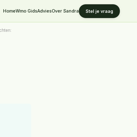
Home
Wmo Gids
Advies
Over Sandra
Stel je vraag
chten: