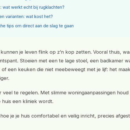
: wat werkt echt bij rugklachten?
 en varianten: wat kost het?
che tips om direct aan de slag te gaan
kunnen je leven flink op z’n kop zetten. Vooral thuis, wa
tspant. Stoeien met een te lage stoel, een badkamer waa
t of een keuken die niet meebeweegt met je lijf: het maa
iger.
er veel te regelen. Met slimme woningaanpassingen houd j
 huis een kliniek wordt.
 hoe je je huis comfortabel en veilig inricht, precies afge