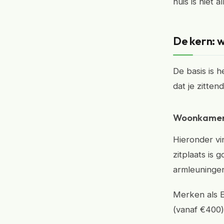
huis is niet 
De kern: w
De basis is h
dat je zitte
Woonkamer:
Hieronder vi
zitplaats is 
armleuninge
Merken als E
(vanaf €400)