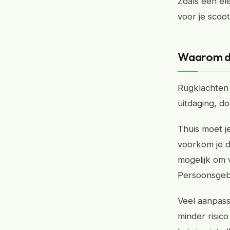
Zoals een el
voor je scoo
Waarom dit
Rugklachten 
uitdaging, d
Thuis moet j
voorkom je d
mogelijk om 
Persoonsgeb
Veel aanpass
minder risic