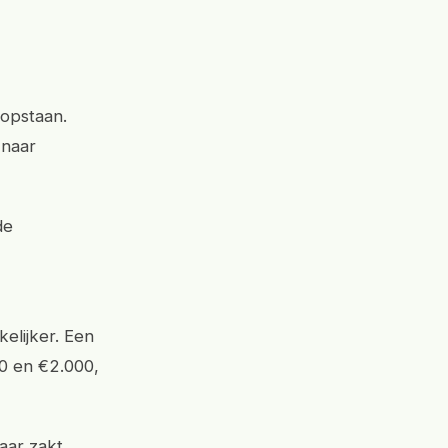
 opstaan.
 naar
de
elijker. Een
00 en €2.000,
aar zakt