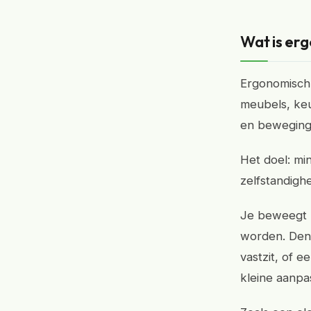
Wat is er
Ergonomisch 
meubels, keu
en bewegings
Het doel: mi
zelfstandighe
Je beweegt m
worden. Denk
vastzit, of e
kleine aanpa