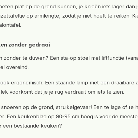
voeten plat op de grond kunnen, je knieën iets lager dan 
jzettafeltje op armlengte, zodat je niet hoeft te reiken. K
alontafel.
ken zonder gedraai
an zonder te duwen? Een sta-op stoel met liftfunctie (van
el overeind.
is ook ergonomisch. Een staande lamp met een draaibare ar
plek voorkomt dat je je rug verdraait om iets te zien.
 snoeren op de grond, struikelgevaar! Een te lage of te
ller. Een keukenblad op 90-95 cm hoog is voor de meest
je een bestaande keuken?