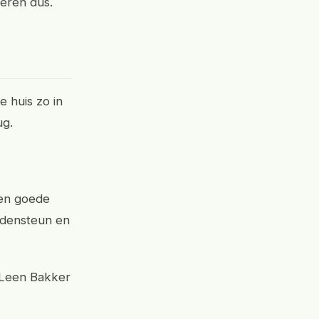
teren dus.
e huis zo in
ug.
Een goede
endensteun en
n Leen Bakker