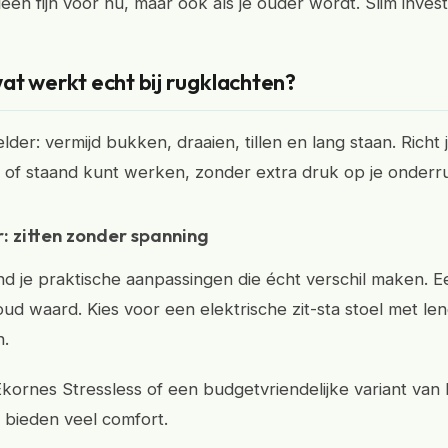
alleen fijn voor nu, maar ook als je ouder wordt. Slim inves
at werkt echt bij rugklachten?
elder: vermijd bukken, draaien, tillen en lang staan. Richt j
nd of staand kunt werken, zonder extra druk op je onderr
 zitten zonder spanning
nd je praktische aanpassingen die écht verschil maken. 
goud waard. Kies voor een elektrische zit-sta stoel met l
n.
kornes Stressless of een budgetvriendelijke variant va
 bieden veel comfort.