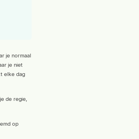
ar je normaal
r je niet
kt elke dag
e de regie,
stemd op