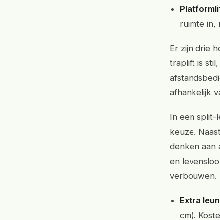
Platformlif
ruimte in,
Er zijn drie 
traplift is s
afstandsbedi
afhankelijk 
In een split-
keuze. Naas
denken aan a
en levensloop
verbouwen.
Extra leun
cm). Kost