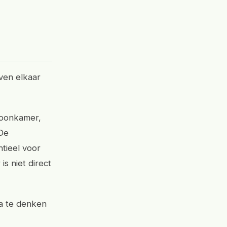
ven elkaar
woonkamer,
 De
ntieel voor
s niet direct
na te denken