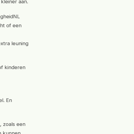
kleiner aan.
ligheidNL
cht of een
xtra leuning
of kinderen
el. En
 zoals een
den kunnen