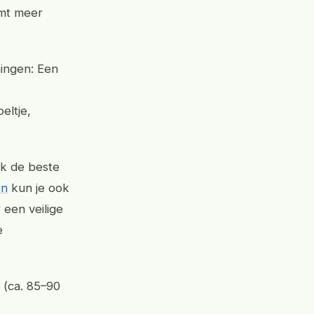
emt meer
ningen: Een
eltje,
ak de beste
en
kun je ook
een veilige
e
 (ca. 85–90