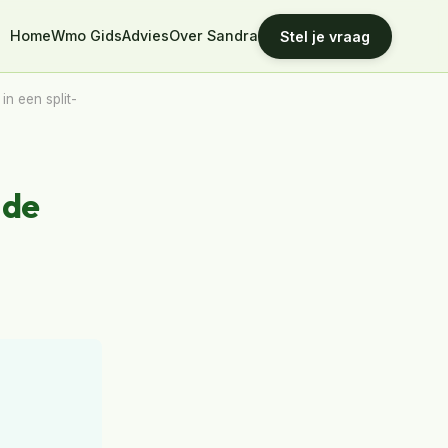
Home
Wmo Gids
Advies
Over Sandra
Stel je vraag
n een split-
 de