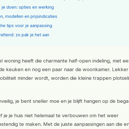
 je doen: opties en werking
en, modellen en prijsindicaties
che tips voor je aanpassing
ttend: zo pak je het aan
vel woning heeft die charmante half-open indeling, met e
de keuken en nog een paar naar de woonkamer. Lekker r
obiliteit minder wordt, worden die kleine trappen plotseli
nveilig, je bent sneller moe en je blijft hangen op de beg
f je je huis niet helemaal te verbouwen om het weer
stendig te maken. Met de juiste aanpassingen aan die e