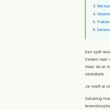
Wat kan
Variant
Praktis
Samenva
Een split-le
treden naar 
maar als je m
obstakels.
Je voelt je o
Gelukkig hoe
levensloopbe