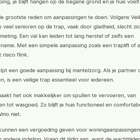
ing, je blijft hangen op de begane grond en je huis voelt 
s de grootste reden om aanpassingen te doen. Volgens Vei
jks veel senioren op de trap, vaak door gladheid, slecht zi
eting. Een val kan leiden tot lang herstel of zelfs een
name. Met een simpele aanpassing zoals een traplift of e
 risico flink.
lpt een goede aanpassing bij mantelzorg. Als je partner 
en, is een veilige trap essentieel voor iedereen.
 maakt het ook makkelijker om spullen te vervoeren, van
 tot wasgoed. Zo blijft je huis functioneel en comfortab
mo niet.
unnen een vergoeding geven voor woningaanpassingen,
en andere indeling. Vraag dit tijdig aan, want de wachttij