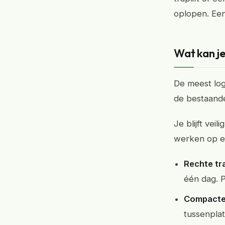
oplopen. Een
Wat kan je
De meest logi
de bestaande
Je blijft ve
werken op ee
Rechte tra
één dag. P
Compacte 
tussenplat