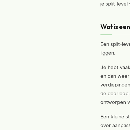
je split-leve
Wat is een
Een split-le
liggen.
Je hebt vaak
en dan weer 
verdiepingen
de doorloop. 
ontworpen vo
Een kleine s
over aanpass