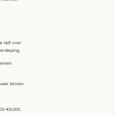
e rijdt over
erdieping.
stemen
 vaak binnen
500–€6.000.