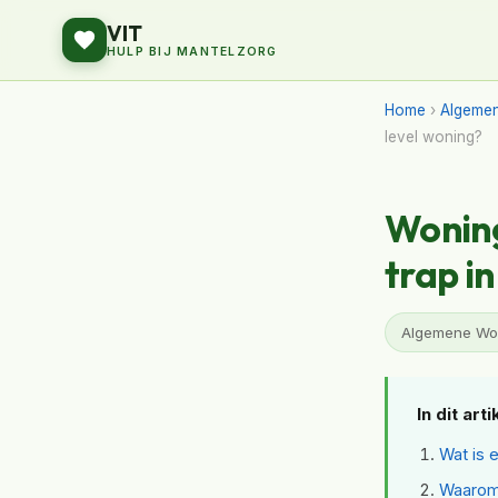
VIT
HULP BIJ MANTELZORG
Home
›
Algeme
level woning?
Woning
trap in
Algemene Won
In dit arti
Wat is 
Waarom 