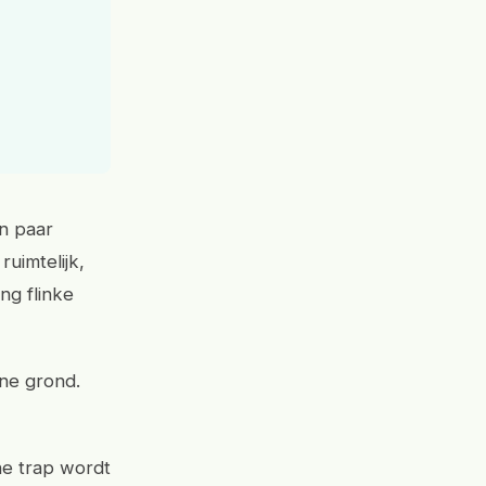
en paar
uimtelijk,
ng flinke
ane grond.
ne trap wordt