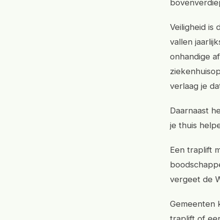
bovenverdiep
Veiligheid i
vallen jaarli
onhandige afm
ziekenhuisop
verlaag je dat
Daarnaast he
je thuis help
Een traplift
boodschappen
vergeet de W
Gemeenten k
traplift of e