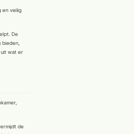
 en veilig
elpt. De
 bieden,
 uit wat er
onkamer,
vermijdt de