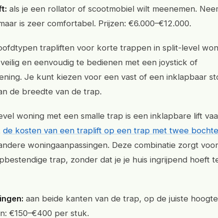
t:
als je een rollator of scootmobiel wilt meenemen. Ne
 maar is zeer comfortabel. Prijzen: €6.000–€12.000.
hoofdtypen trapliften voor korte trappen in split-level wo
til, veilig en eenvoudig te bedienen met een joystick of
ening. Je kunt kiezen voor een vast of een inklapbaar sto
van de breedte van de trap.
level woning met een smalle trap is een inklapbare lift va
t
de kosten van een traplift op een trap met twee bocht
ndere woningaanpassingen. Deze combinatie zorgt voor 
bestendige trap, zonder dat je je huis ingrijpend hoeft t
ingen:
aan beide kanten van de trap, op de juiste hoogte
en: €150–€400 per stuk.