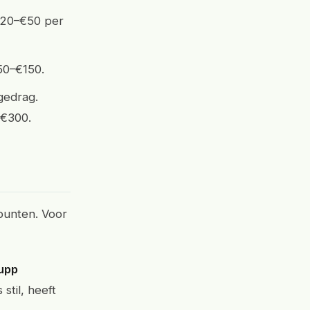
 €20–€50 per
50–€150.
gedrag.
–€300.
punten. Voor
upp
stil, heeft