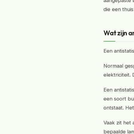
aangepaste ba
die een thuis
Wat zijn a
Een antistati
Normaal gesp
elektriciteit.
Een antistati
een soort buf
ontstaat. Het
Vaak zit het a
bepaalde lam