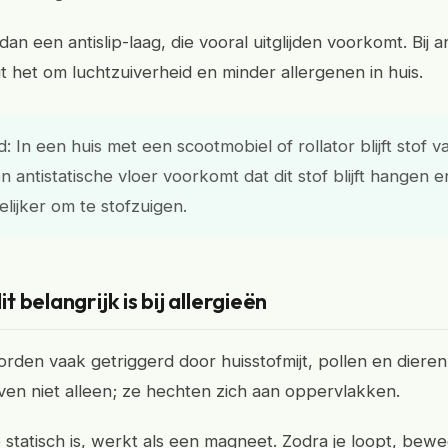
 dan een antislip-laag, die vooral uitglijden voorkomt. Bij a
t het om luchtzuiverheid en minder allergenen in huis.
: In een huis met een scootmobiel of rollator blijft stof v
en antistatische vloer voorkomt dat dit stof blijft hangen 
lijker om te stofzuigen.
 belangrijk is bij allergieën
orden vaak getriggerd door huisstofmijt, pollen en diere
ven niet alleen; ze hechten zich aan oppervlakken.
e statisch is, werkt als een magneet. Zodra je loopt, bewe