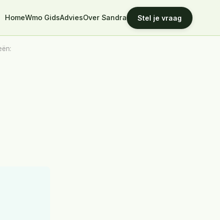
Home
Wmo Gids
Advies
Over Sandra
Stel je vraag
eën:
t