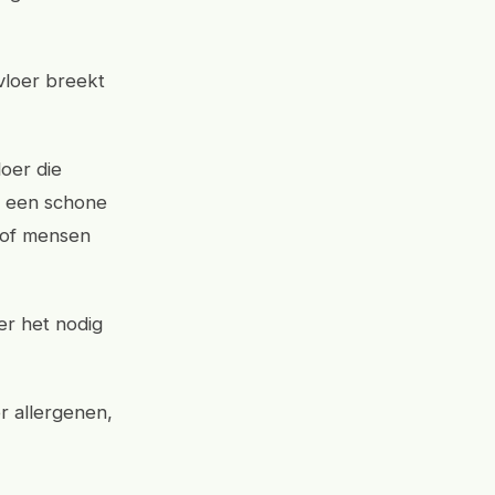
vloer breekt
loer die
lt een schone
n of mensen
er het nodig
r allergenen,