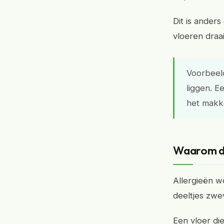
Dit is anders
vloeren draai
Voorbeeld
liggen. E
het makke
Waarom dit
Allergieën w
deeltjes zwe
Een vloer di