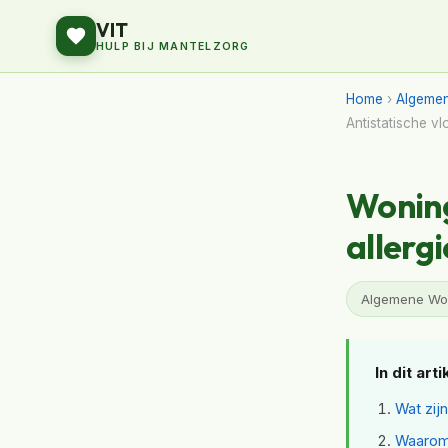
VIT
HULP BIJ MANTELZORG
Home
›
Algeme
Antistatische v
Wonin
allerg
Algemene Won
In dit arti
Wat zij
Waarom d