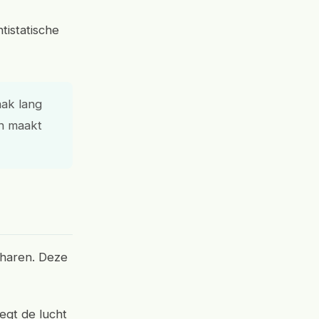
ntistatische
aak lang
en maakt
nharen. Deze
egt de lucht