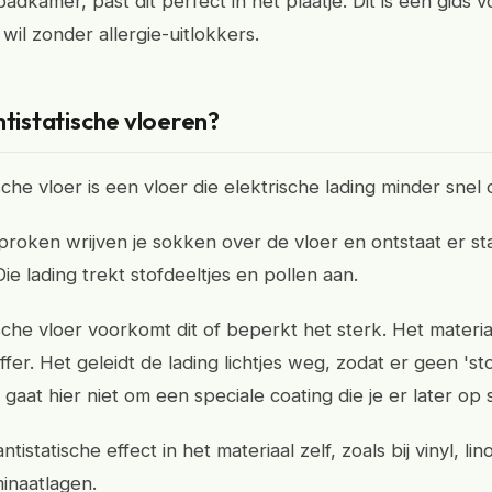
dkamer, past dit perfect in het plaatje. Dit is een gids 
 wil zonder allergie-uitlokkers.
ntistatische vloeren?
sche vloer is een vloer die elektrische lading minder sne
roken wrijven je sokken over de vloer en ontstaat er st
 Die lading trekt stofdeeltjes en pollen aan.
sche vloer voorkomt dit of beperkt het sterk. Het materia
fer. Het geleidt de lading lichtjes weg, zodat er geen 's
 gaat hier niet om een speciale coating die je er later op
ntistatische effect in het materiaal zelf, zoals bij vinyl, li
inaatlagen.