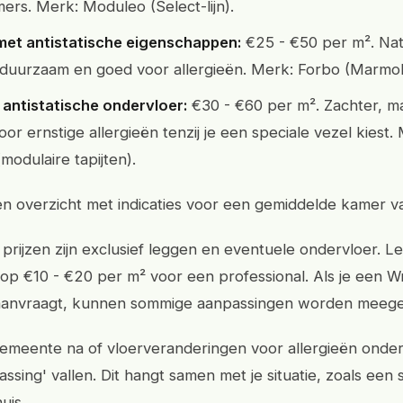
rs. Merk: Moduleo (Select-lijn).
met antistatische eigenschappen:
€25 - €50 per m². Natu
, duurzaam en goed voor allergieën. Merk: Forbo (Marmo
 antistatische ondervloer:
€30 - €60 per m². Zachter, m
oor ernstige allergieën tenzij je een speciale vezel kiest.
(modulaire tapijten).
n overzicht met indicaties voor een gemiddelde kamer v
 prijzen zijn exclusief leggen en eventuele ondervloer. L
 op €10 - €20 per m² voor een professional. Als je een 
aanvraagt, kunnen sommige aanpassingen worden meeg
 gemeente na of vloerveranderingen voor allergieën onde
ssing' vallen. Dit hangt samen met je situatie, zoals een
huis.