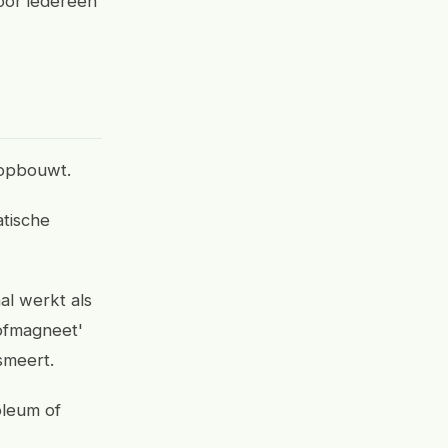
voor iedereen
l opbouwt.
atische
al werkt als
tofmagneet'
 smeert.
noleum of