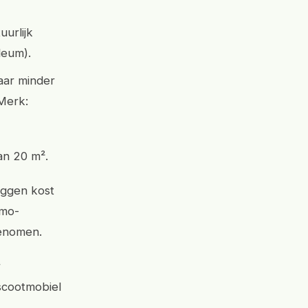
urlijk
leum).
aar minder
 Merk:
an 20 m².
eggen kost
Wmo-
enomen.
r
 scootmobiel