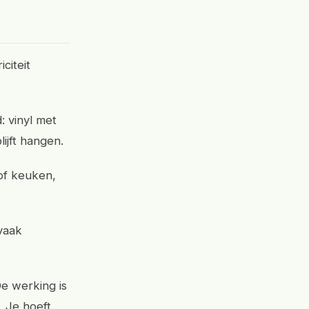
citeit
: vinyl met
lijft hangen.
 of keuken,
 vaak
e werking is
. Je hoeft