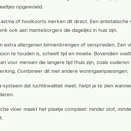
eeltjes opgewoeld.
stma of hooikoorts merken dit direct. Een antistatische 
enk ook aan mantelzorgers die dagelijks in huis zijn.
een extra allergenen binnenbrengen of verspreiden. Een v
hoon te houden is, scheelt tijd en moeite. Bovendien voe
aan voor mensen die langere tijd thuis zijn, zoals oudere
erking. Combineer dit met andere woningaanpassingen.
-systeem dat luchtkwaliteit meet, helpt je te zien wanne
ileren.
ische vloer maakt het plaatje compleet: minder stof, minde
t.