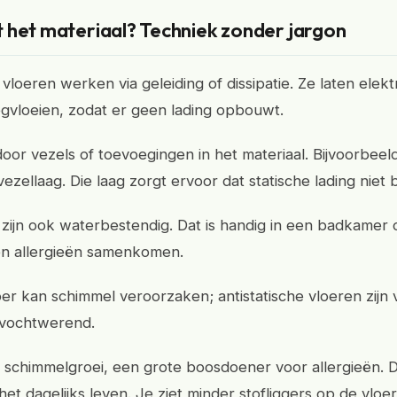
 het materiaal? Techniek zonder jargon
 vloeren werken via geleiding of dissipatie. Ze laten elektri
vloeien, zodat er geen lading opbouwt.
oor vezels of toevoegingen in het materiaal. Bijvoorbeeld
zellaag. Die laag zorgt ervoor dat statische lading niet b
 zijn ook waterbestendig. Dat is handig in een badkamer
en allergieën samenkomen.
oer kan schimmel veroorzaken; antistatische vloeren zijn
 vochtwerend.
 schimmelgroei, een grote boosdoener voor allergieën. D
et dagelijks leven. Je ziet minder stofliggers op de vloer