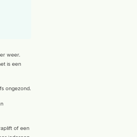
 er weer.
et is een
lfs ongezond.
jn
aplift of een