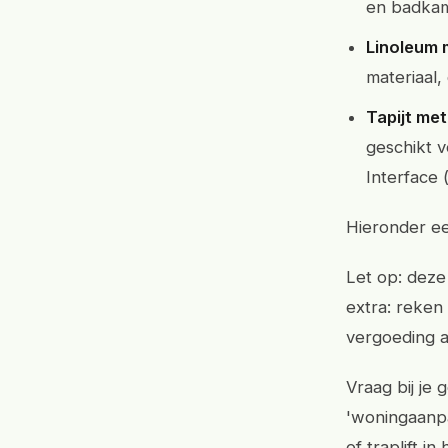
en badkame
Linoleum 
materiaal
Tapijt met
geschikt v
Interface 
Hieronder ee
Let op: deze
extra: reken
vergoeding 
Vraag bij je
'woningaanpa
of traplift in 