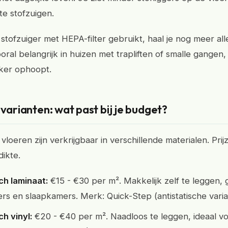
te stofzuigen.
 stofzuiger met HEPA-filter gebruikt, haal je nog meer al
ooral belangrijk in huizen met trapliften of smalle gangen,
jker ophoopt.
 varianten: wat past bij je budget?
 vloeren zijn verkrijgbaar in verschillende materialen. Pri
dikte.
ch laminaat:
€15 - €30 per m². Makkelijk zelf te leggen, 
s en slaapkamers. Merk: Quick-Step (antistatische varia
ch vinyl:
€20 - €40 per m². Naadloos te leggen, ideaal v