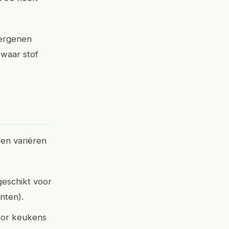
lergenen
 waar stof
jzen variëren
geschikt voor
nten).
oor keukens