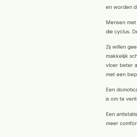
en worden d
Mensen met a
die cyclus. D
Zij willen g
makkelijk sc
vloer beter 
met een bep
Een domotica
is om te vent
Een antistat
meer comfor