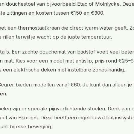
 douchestoel van bijvoorbeeld Etac of Molnlycke. Deze z
e zittingen en kosten tussen €150 en €300.
t een thermostaatkraan die direct warm water geeft. Z
te rillen terwijl je wacht op de juiste temperatuur.
tails. Een zachte douchemat van badstof voelt veel bete
 mat. Kies voor een model met antislip, prijs rond €25-€
s een elektrische deken met instelbare zones handig.
eurer bieden modellen vanaf €60. Je kunt dan alleen je 
en.
elen zijn er speciale pijnverlichtende stoelen. Denk aan 
toel van Ekornes. Deze heeft een ingebouwd balanssyste
unt bij elke beweging.