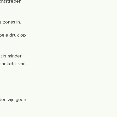
chtstrepen
e zones in.
pele druk op
t is minder
hankelijk van
en zijn geen