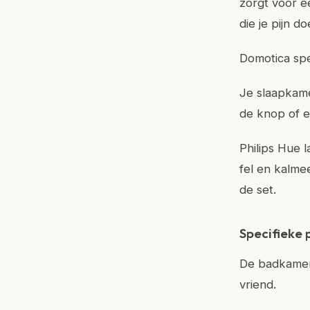
zorgt voor e
die je pijn d
Domotica spe
Je slaapkame
de knop of 
Philips Hue l
fel en kalme
de set.
Specifieke
De badkamer 
vriend.