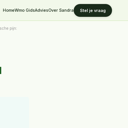
Home
Wmo Gids
Advies
Over Sandra
Stel je vraag
che pijn:
t
d