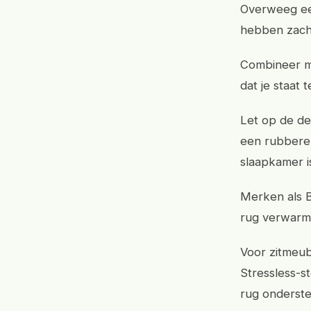
Overweeg een
hebben zacht
Combineer me
dat je staat 
Let op de de
een rubberen
slaapkamer i
Merken als B
rug verwarm
Voor zitmeub
Stressless-s
rug onderste