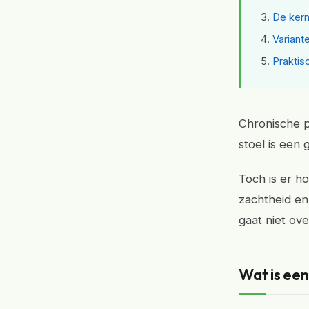
De kern
Variant
Praktis
Chronische p
stoel is een 
Toch is er h
zachtheid en
gaat niet ov
Wat is ee