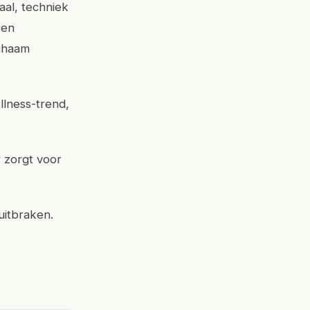
al, techniek
 en
ichaam
llness-trend,
 zorgt voor
uitbraken.