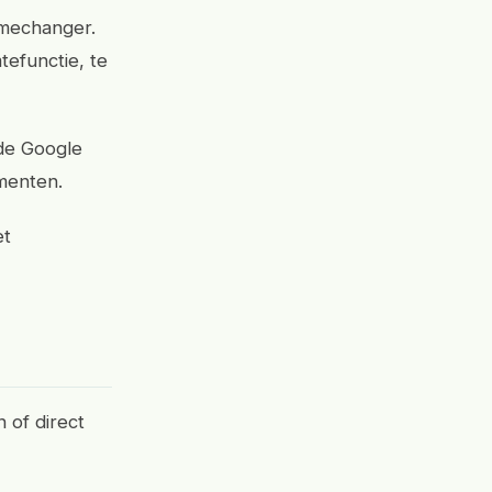
amechanger.
efunctie, te
 de Google
omenten.
et
 of direct