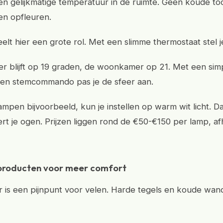
en gelijkmatige temperatuur in de ruimte. Geen koude to
oen opfleuren.
elt hier een grote rol. Met een slimme thermostaat stel j
r blijft op 19 graden, de woonkamer op 21. Met een sim
een stemcommando pas je de sfeer aan.
ampen bijvoorbeeld, kun je instellen op warm wit licht. Da
ert je ogen. Prijzen liggen rond de €50-€150 per lamp, af
 producten voor meer comfort
is een pijnpunt voor velen. Harde tegels en koude wand