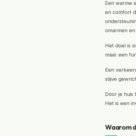
Een warme en
en comfort d
ondersteunin
omarmen en v
Het doel is 
maar een fun
Een verkeerd
stijve gewric
Door je huis
Het is een in
Waarom de