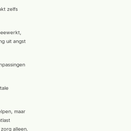
kt zelfs
meewerkt,
g uit angst
anpassingen
tale
helpen, maar
tlast
zorg alleen.