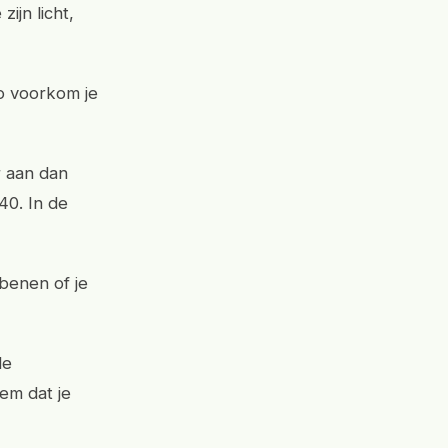
ijn licht,
o voorkom je
r aan dan
40. In de
benen of je
de
em dat je