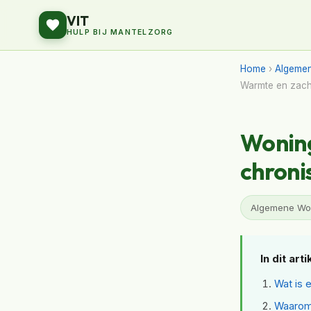
VIT
HULP BIJ MANTELZORG
Home
›
Algeme
Warmte en zach
Wonin
chroni
Algemene Won
In dit arti
Wat is 
Waarom 