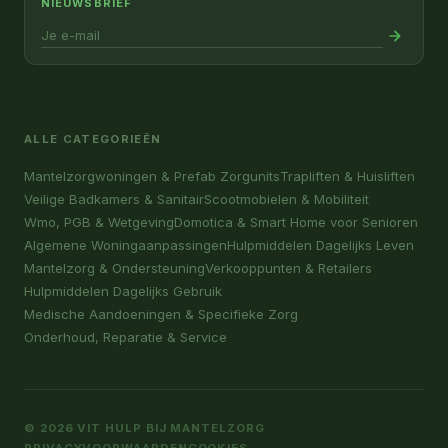
NIEUWSBRIEF
ALLE CATEGORIEËN
Mantelzorgwoningen & Prefab Zorgunits
Trapliften & Huisliften
Veilige Badkamers & Sanitair
Scootmobielen & Mobiliteit
Wmo, PGB & Wetgeving
Domotica & Smart Home voor Senioren
Algemene Woningaanpassingen
Hulpmiddelen Dagelijks Leven
Mantelzorg & Ondersteuning
Verkooppunten & Retailers
Hulpmiddelen Dagelijks Gebruik
Medische Aandoeningen & Specifieke Zorg
Onderhoud, Reparatie & Service
© 2026 VIT HULP BIJ MANTELZORG