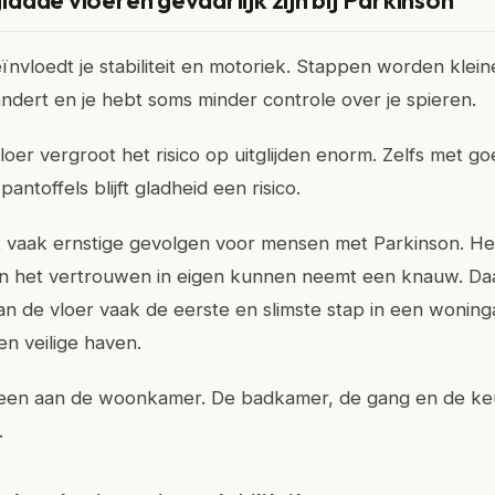
dde vloeren gevaarlijk zijn bij Parkinson
nvloedt je stabiliteit en motoriek. Stappen worden kleine
ndert en je hebt soms minder controle over je spieren.
loer vergroot het risico op uitglijden enorm. Zelfs met g
antoffels blijft gladheid een risico.
t vaak ernstige gevolgen voor mensen met Parkinson. He
n het vertrouwen in eigen kunnen neemt een knauw. Daa
n de vloer vaak de eerste en slimste stap in een woning
en veilige haven.
leen aan de woonkamer. De badkamer, de gang en de keu
.