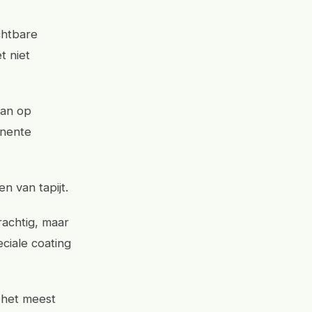
chtbare
t niet
kan op
anente
n van tapijt.
rachtig, maar
ciale coating
e het meest