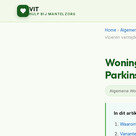
VIT
HULP BIJ MANTELZORG
Home
›
Algeme
vloeren vermijd
Wonin
Parkin
Algemene Won
In dit arti
Waarom 
Variant