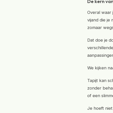
De kern van 
Overal waar j
vijand die je
zomaar wegsc
Dat doe je d
verschillend
aanpassinge
We kijken naa
Tapijt kan sc
zonder behan
of een slimm
Je hoeft nie