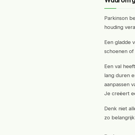
Waarom gla
Parkinson beï
houding vera
Een gladde v
schoenen of p
Een val heef
lang duren e
aanpassen va
Je creëert e
Denk niet al
zo belangrijk