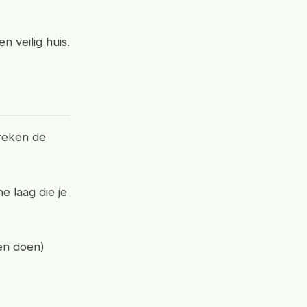
 veilig huis.
preken de
e laag die je
ten doen)