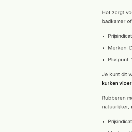
Het zorgt voo
badkamer of
Prijsindic
Merken: D
Pluspunt: 
Je kunt dit v
kurken vloe
Rubberen mat
natuurlijker
Prijsindic