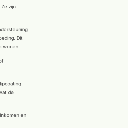
 Ze zijn
ndersteuning
eding. Dit
en wonen.
of
lipcoating
wat de
e inkomen en