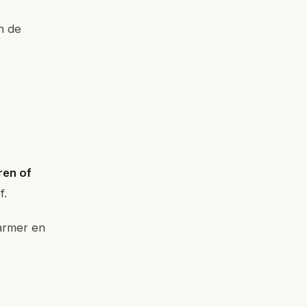
in de
ren of
f.
warmer en