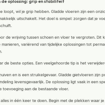
de oplossing: grip en stabiliteit
e loopt, wil je grip hebben. Gladde vloeren zijn een onzi
 makkelijk uitschakelt. Het doel is simpel: zorgen dat je voe
huift.
oor de wrijving tussen schoen en vloer te vergroten. Dit 
e manieren, variërend van tijdelijke oplossingen tot perm
n.
r de beste opties. Een veelgehoorde tip is het verwijdere
huiven en is een struikelgevaar. Gladde gietvloeren zijn p
deling levensgevaarlijk. De oplossing ligt vaak in een spe
e toevoeging aan de bestaande vloer.
t alles in één keer te doen. Begin met de plekken waar j