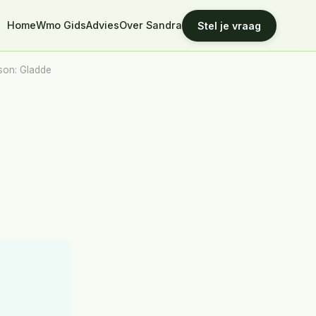
Home
Wmo Gids
Advies
Over Sandra
Stel je vraag
son: Gladde
t