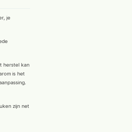
r, je
oede
t herstel kan
rom is het
aanpassing.
ken zijn net