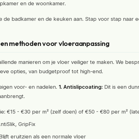
aapkamer en de woonkamer.
e de badkamer en de keuken aan. Stap voor stap naar een
 en methoden voor vloeraanpassing
chillende manieren om je vloer veiliger te maken. We bes
ieve opties, van budgetproof tot high-end.
eigen voor- en nadelen.
1. Antislipcoating:
Dit is een dunn
aanbrengt.
atie: €15 - €30 per m² (zelf doen) of €50 - €80 per m² (la
tiSlik, GripFix
Blijft eruitzien als een normale vloer