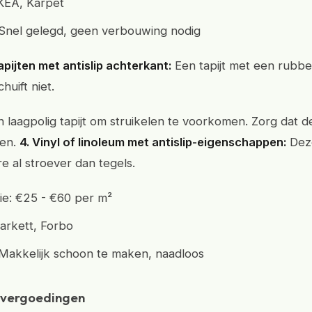
KEA, Karpet
 Snel gelegd, geen verbouwing nodig
apijten met antislip achterkant:
Een tapijt met een rubbe
huift niet.
n laagpolig tapijt om struikelen te voorkomen. Zorg dat 
ten.
4. Vinyl of linoleum met antislip-eigenschappen:
Deze
re al stroever dan tegels.
atie: €25 - €60 per m²
arkett, Forbo
 Makkelijk schoon te maken, naadloos
vergoedingen