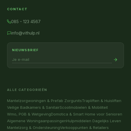
CONTACT
085 - 123 4567
info@vithulp.nl
NIEUWSBRIEF
ALLE CATEGORIEËN
Mantelzorgwoningen & Prefab Zorgunits
Trapliften & Huisliften
Veilige Badkamers & Sanitair
Scootmobielen & Mobiliteit
Wmo, PGB & Wetgeving
Domotica & Smart Home voor Senioren
Algemene Woningaanpassingen
Hulpmiddelen Dagelijks Leven
Mantelzorg & Ondersteuning
Verkooppunten & Retailers